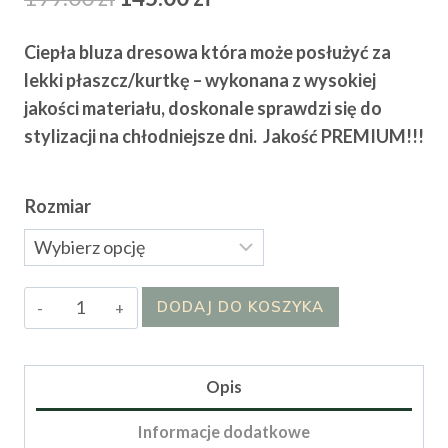
cena
cena
Ciepła bluza dresowa która może posłużyć za
wynosiła:
wynosi:
lekki płaszcz/kurtkę – wykonana z wysokiej
199.00 zł.
145.00 zł.
jakości materiału, doskonale sprawdzi się do
stylizacji na chłodniejsze dni.
Jakość PREMIUM!!!
Rozmiar
ilość
DODAJ DO KOSZYKA
Bluza
Dori
II
Opis
Informacje dodatkowe