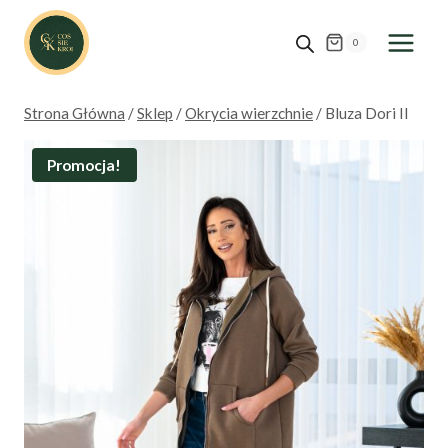
Przejdź
do
0
treści
Strona Główna
/
Sklep
/
Okrycia wierzchnie
/
Bluza Dori II
Promocja!