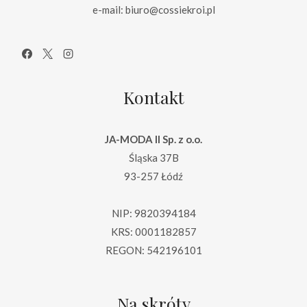
e-mail: biuro@cossiekroi.pl
Kontakt
JA-MODA II Sp. z o.o.
Śląska 37B
93-257 Łódź
NIP: 9820394184
KRS: 0001182857
REGON: 542196101
Na skróty